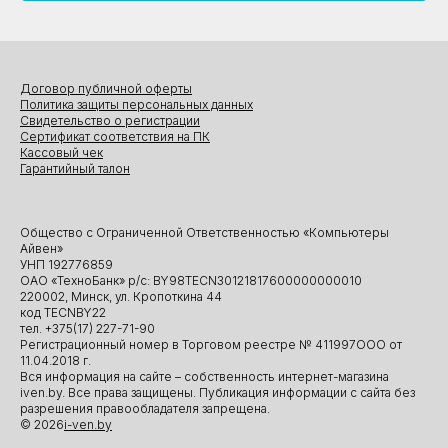
Договор публичной оферты
Политика защиты персональных данных
Свидетельство о регистрации
Сертификат соответствия на ПК
Кассовый чек
Гарантийный талон
Общество с Ограниченной Ответственностью «Компьютеры
Айвен»
УНП 192776859
ОАО «ТехноБанк» р/с: BY98TECN30121817600000000010
220002, Минск, ул. Кропоткина 44
код TECNBY22
тел. +375(17) 227-71-90
Регистрационный номер в Торговом реестре № 411997ООО от
11.04.2018 г.
Вся информация на сайте – собственность интернет-магазина
iven.by. Все права защищены. Публикация информации с сайта без
разрешения правообладателя запрещена.
© 2026
i-ven.by