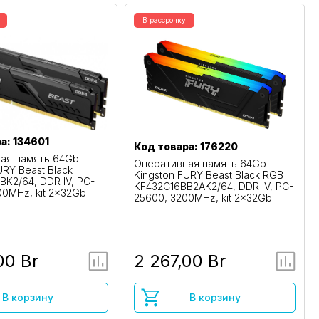
В рассрочку
а: 134601
Код товара: 176220
ая память 64Gb
Оперативная память 64Gb
URY Beast Black
Kingston FURY Beast Black RGB
K2/64, DDR IV, PC-
KF432C16BB2AK2/64, DDR IV, PC-
00MHz, kit 2x32Gb
25600, 3200MHz, kit 2x32Gb
00 Br
2 267,00 Br
В корзину
В корзину