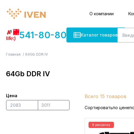
О компании
Ко
541-80-80
Каталог товаров
Главная
64Gb DDR IV
64Gb DDR IV
Цена
Всего 15 товаров
Сортировать
по цене
п
В рассрочку