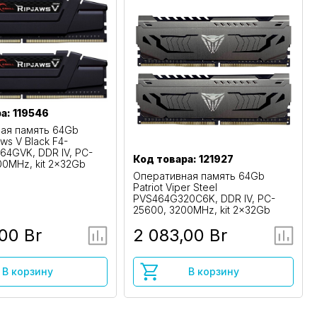
а: 119546
ая память 64Gb
jaws V Black F4-
64GVK, DDR IV, PC-
Код товара: 121927
00MHz, kit 2x32Gb
Оперативная память 64Gb
Patriot Viper Steel
PVS464G320C6K, DDR IV, PC-
25600, 3200MHz, kit 2x32Gb
00 Br
2 083,00 Br
В корзину
В корзину