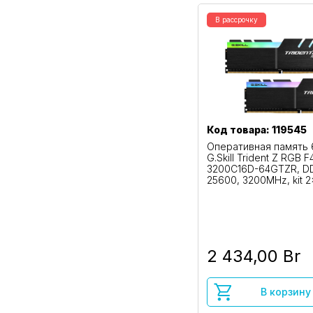
В рассрочку
Код товара: 119545
Оперативная память
G.Skill Trident Z RGB F
3200C16D-64GTZR, DD
25600, 3200MHz, kit 
2 434,00 Br
В корзину