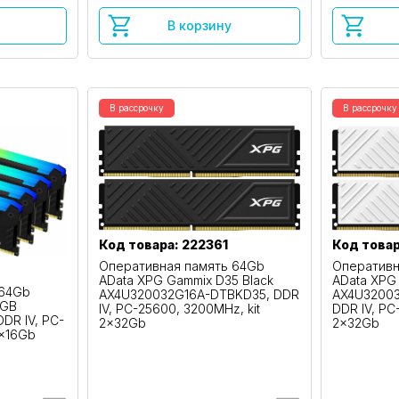
В корзину
В рассрочку
В рассрочку
Код товар
Код товара: 222361
Оперативн
Оперативная память 64Gb
AData XPG
AData XPG Gammix D35 Black
 64Gb
AX4U3200
AX4U320032G16A-DTBKD35, DDR
RGB
DDR IV, PC
IV, PC-25600, 3200MHz, kit
DR IV, PC-
2x32Gb
2x32Gb
4x16Gb