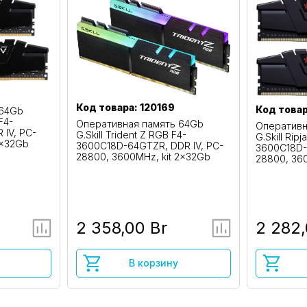
Код товара: 120169
Код товар
 64Gb
F4-
Оперативная память 64Gb
Оперативн
IV, PC-
G.Skill Trident Z RGB F4-
G.Skill Rip
2x32Gb
3600C18D-64GTZR, DDR IV, PC-
3600C18D-
28800, 3600MHz, kit 2x32Gb
28800, 36
2 358,00 Br
2 282,
В корзину