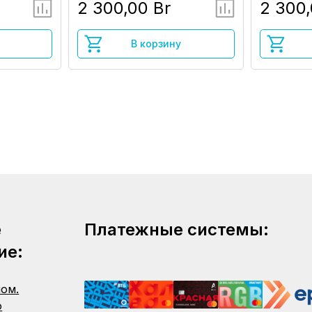
2 300,00 Br
2 300,
В корзину
е
Платежные системы:
ие:
пом.
о