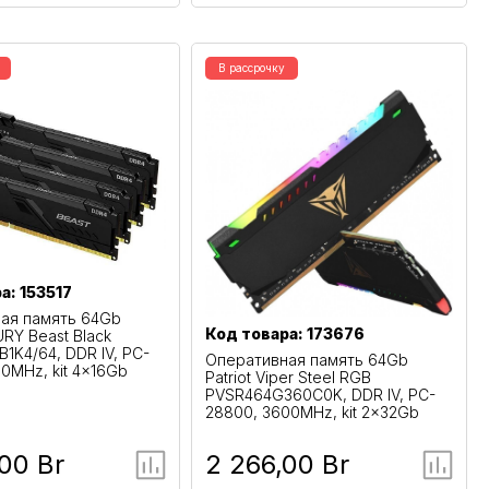
В рассрочку
а: 153517
ая память 64Gb
Код товара: 173676
URY Beast Black
1K4/64, DDR IV, PC-
Оперативная память 64Gb
0MHz, kit 4x16Gb
Patriot Viper Steel RGB
PVSR464G360C0K, DDR IV, PC-
28800, 3600MHz, kit 2x32Gb
00 Br
2 266,00 Br