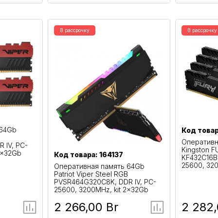
В рассрочку
В рассрочку
 64Gb
Код товар
Оперативн
 IV, PC-
Kingston F
2x32Gb
Код товара: 164137
KF432C16BB
25600, 320
Оперативная память 64Gb
Patriot Viper Steel RGB
PVSR464G320C8K, DDR IV, PC-
25600, 3200MHz, kit 2x32Gb
2 266,00 Br
2 282,