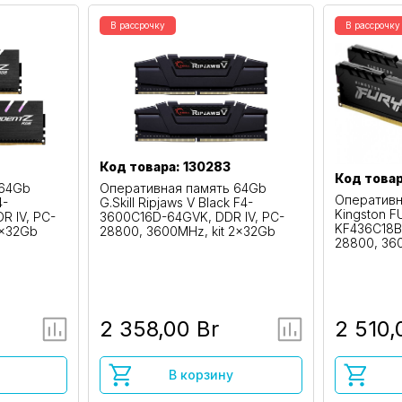
В рассрочку
В рассрочку
Код товара: 130283
Код товар
 64Gb
Оперативная память 64Gb
Оперативн
4-
G.Skill Ripjaws V Black F4-
Kingston F
R IV, PC-
3600C16D-64GVK, DDR IV, PC-
KF436C18BB
2x32Gb
28800, 3600MHz, kit 2x32Gb
28800, 36
2 358,00 Br
2 510,
В корзину