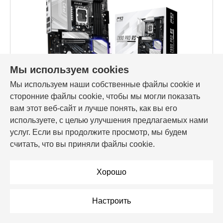
Мы используем cookies
Мы используем наши собственные файлы cookie и
Код товара: 195244
сторонние файлы cookie, чтобы мы могли показать
Материнская плата ASRock Z890 Pro RS, LGA1851,
(HDMI), 4xDDR V, ATX
вам этот веб-сайт и лучше понять, как вы его
используете, с целью улучшения предлагаемых нами
804,00 Br
услуг. Если вы продолжите просмотр, мы будем
считать, что вы приняли файлы cookie.
В корзину
Хорошо
В рассрочку
Настроить