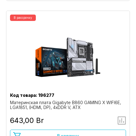
В рассрочку
Код товара: 196277
Материнская плата Gigabyte B860 GAMING X WIFI6E,
LGA1851, (HDMI, DP), 4xDDR V, ATX
643,00 Br
В корзину