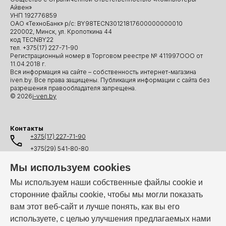
Айвен»
УНП 192776859
ОАО «ТехноБанк» р/с: BY98TECN30121817600000000010
220002, Минск, ул. Кропоткина 44
код TECNBY22
тел. +375(17) 227-71-90
Регистрационный номер в Торговом реестре № 411997ООО от
11.04.2018 г.
Вся информация на сайте – собственность интернет-магазина
iven.by. Все права защищены. Публикация информации с сайта без
разрешения правообладателя запрещена.
© 2026
i-ven.by
Контакты
+375(17) 227-71-90
+375(29) 541-80-80
+375(25) 541-80-80
Мы используем cookies
+375(44) 541-80-80
Мы используем наши собственные файлы cookie и
сторонние файлы cookie, чтобы мы могли показать
info@i-ven.by
вам этот веб-сайт и лучше понять, как вы его
используете, с целью улучшения предлагаемых нами