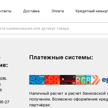
нтакты
Доставка
Оплата
Кредитный кальку
е
Платежные системы:
ие:
пом.
о
»
Наличный расчет и расчет банковской 
получении. Возможно оформление кред
36-27
партнёрах: