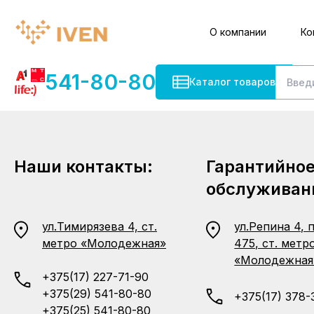
О компании
Ко
541-80-80
Каталог товаров
Наши контакты:
Гарантийно
обслуживан
ул.Тимирязева 4, ст.
ул.Репина 4, 
метро «Молодежная»
475, ст. метр
«Молодежная
+375(17) 227-71-90
+375(29) 541-80-80
+375(17) 378-
+375(25) 541-80-80