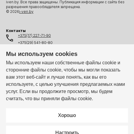
iven.by. Все права защищены. Публикация информации с сайта без
разрешения правообладателя запрещена.
© 2026
i-ven.by
Контакты
+375(17) 227-71-90
+375(29) 541-80-80
+375(25) 541-80-80
Мы используем cookies
+375(44) 541-80-80
Мы используем наши собственные файлы cookie и
сторонние файлы cookie, чтобы мы могли показать
info@i-ven.by
вам этот веб-сайт и лучше понять, как вы его
используете, с целью улучшения предлагаемых нами
услуг. Если вы продолжите просмотр, мы будем
Мы в мессенджерах:
считать, что вы приняли файлы cookie.
Режим работы:
Пн–Пт: 10:00 – 19:00
Хорошо
Настроить