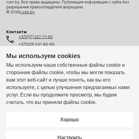
iven.by. Все права защищены. Публикация информации с сайта без
разрешения правообладателя запрещена.
© 2026
i-ven.by
Контакты
+375(17) 227-71-90
+375(29) 541-80-80
+375(25) 541-80-80
Мы используем cookies
+375(44) 541-80-80
Мы используем наши собственные файлы cookie и
сторонние файлы cookie, чтобы мы могли показать
info@i-ven.by
вам этот веб-сайт и лучше понять, как вы его
используете, с целью улучшения предлагаемых нами
услуг. Если вы продолжите просмотр, мы будем
Мы в мессенджерах:
считать, что вы приняли файлы cookie.
Режим работы:
Пн–Пт: 10:00 – 19:00
Хорошо
Настроить