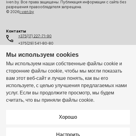
iven.by. Все права защищены. Публикация информации с сайта без
разрешения правообладателя запрещена.
© 2026
i-ven.by
Контакты
+375(17) 227-71-90
+375(29) 541-80-80
+375(25) 541-80-80
Мы используем cookies
+375(44) 541-80-80
Мы используем наши собственные файлы cookie и
сторонние файлы cookie, чтобы мы могли показать
info@i-ven.by
вам этот веб-сайт и лучше понять, как вы его
используете, с целью улучшения предлагаемых нами
услуг. Если вы продолжите просмотр, мы будем
Мы в мессенджерах:
считать, что вы приняли файлы cookie.
Режим работы:
Пн–Пт: 10:00 – 19:00
Хорошо
Настроить