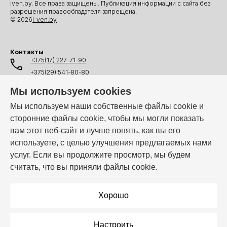
iven.by. Все права защищены. Публикация информации с сайта без
разрешения правообладателя запрещена.
© 2026
i-ven.by
Контакты
+375(17) 227-71-90
+375(29) 541-80-80
+375(25) 541-80-80
Мы используем cookies
+375(44) 541-80-80
Мы используем наши собственные файлы cookie и
сторонние файлы cookie, чтобы мы могли показать
info@i-ven.by
вам этот веб-сайт и лучше понять, как вы его
используете, с целью улучшения предлагаемых нами
услуг. Если вы продолжите просмотр, мы будем
Мы в мессенджерах:
считать, что вы приняли файлы cookie.
Режим работы:
Пн–Пт: 10:00 – 19:00
Хорошо
Настроить