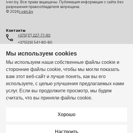
iven.by. Все права защищены. Публикация информации с сайта без
разрешения правообладателя запрещена.
© 2026
i-ven.by
Контакты
+375(17) 227-71-90
+375(29) 541-80-80
+375(25) 541-80-80
Мы используем cookies
+375(44) 541-80-80
Мы используем наши собственные файлы cookie и
сторонние файлы cookie, чтобы мы могли показать
info@i-ven.by
вам этот веб-сайт и лучше понять, как вы его
используете, с целью улучшения предлагаемых нами
услуг. Если вы продолжите просмотр, мы будем
Мы в мессенджерах:
считать, что вы приняли файлы cookie.
Режим работы:
Пн–Пт: 10:00 – 19:00
Хорошо
Настроить