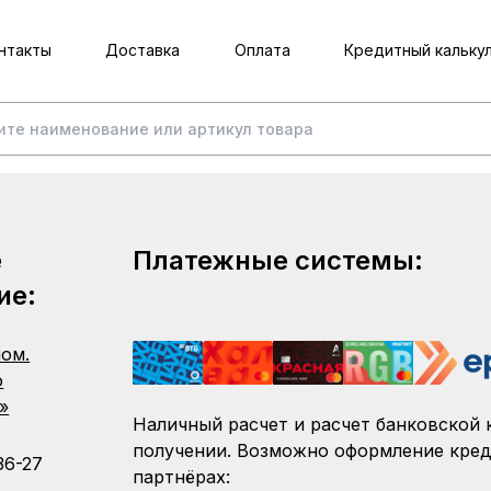
нтакты
Доставка
Оплата
Кредитный кальку
е
Платежные системы:
ие:
пом.
о
»
Наличный расчет и расчет банковской 
получении. Возможно оформление кред
36-27
партнёрах: