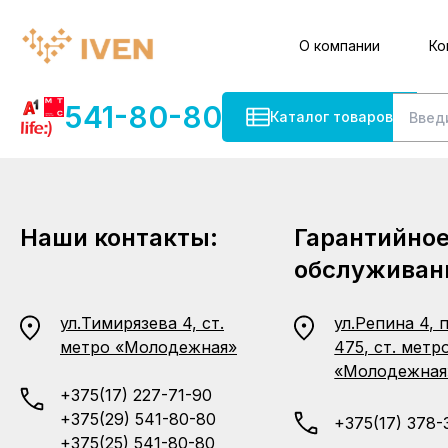
О компании
Ко
541-80-80
Каталог товаров
Наши контакты:
Гарантийно
обслуживан
ул.Тимирязева 4, ст.
ул.Репина 4, 
метро «Молодежная»
475, ст. метр
«Молодежная
+375(17) 227-71-90
+375(29) 541-80-80
+375(17) 378-
+375(25) 541-80-80