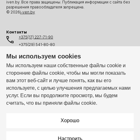
iven.by. Все права защищены. Публикация информации с сайта без
разрешения правообладателя запрещена.
© 2026
i-ven.by
Контакты
+375(17) 227-71-90
+375(29) 541-80-80
+375(25) 541-80-80
Мы используем cookies
+375(44) 541-80-80
Мы используем наши собственные файлы cookie и
сторонние файлы cookie, чтобы мы могли показать
info@i-ven.by
вам этот веб-сайт и лучше понять, как вы его
используете, с целью улучшения предлагаемых нами
услуг. Если вы продолжите просмотр, мы будем
Мы в мессенджерах:
считать, что вы приняли файлы cookie.
Режим работы:
Пн–Пт: 10:00 – 19:00
Хорошо
Настроить