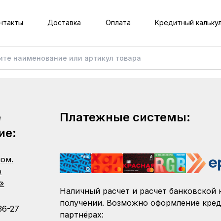
нтакты
Доставка
Оплата
Кредитный кальку
е
Платежные системы:
ие:
пом.
о
»
Наличный расчет и расчет банковской 
получении. Возможно оформление кред
36-27
партнёрах: