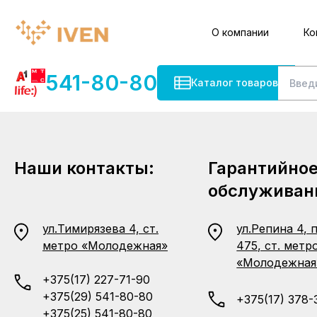
О компании
Ко
541-80-80
Каталог товаров
Наши контакты:
Гарантийно
обслуживан
ул.Тимирязева 4, ст.
ул.Репина 4, 
метро «Молодежная»
475, ст. метр
«Молодежная
+375(17) 227-71-90
+375(29) 541-80-80
+375(17) 378-
+375(25) 541-80-80