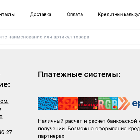
нтакты
Доставка
Оплата
Кредитный кальку
е
Платежные системы:
ие:
пом.
о
»
Наличный расчет и расчет банковской 
получении. Возможно оформление кред
36-27
партнёрах: