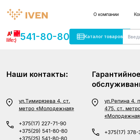
О компании
Ко
541-80-80
Каталог товаров
Наши контакты:
Гарантийно
обслуживан
ул.Тимирязева 4, ст.
ул.Репина 4, 
метро «Молодежная»
475, ст. метр
«Молодежная
+375(17) 227-71-90
+375(29) 541-80-80
+375(17) 378-
+375(25) 541-80-80