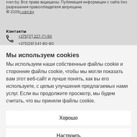
iven.by. Все права защищены. Публикация информации с сайта без
разрешения правообладателя запрещена.
© 2026
i-ven.by
Контакты
+375(17) 227-71-90
+375(29) 541-80-80
+375(25) 541-80-80
Мы используем cookies
+375(44) 541-80-80
Мы используем наши собственные файлы cookie и
сторонние файлы cookie, чтобы мы могли показать
info@i-ven.by
вам этот веб-сайт и лучше понять, как вы его
используете, с целью улучшения предлагаемых нами
услуг. Если вы продолжите просмотр, мы будем
Мы в мессенджерах:
считать, что вы приняли файлы cookie.
Режим работы:
Пн–Пт: 10:00 – 19:00
Хорошо
Настроить