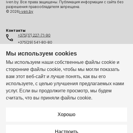
iven.by. Все права защищены. Публикация информации с сайта без
разрешения правообладателя запрещена.
© 2026
i-ven.by
Контакты
+375(17) 227-71-90
+375(29) 541-80-80
+375(25) 541-80-80
Мы используем cookies
+375(44) 541-80-80
Мы используем наши собственные файлы cookie и
сторонние файлы cookie, чтобы мы могли показать
info@i-ven.by
вам этот веб-сайт и лучше понять, как вы его
используете, с целью улучшения предлагаемых нами
услуг. Если вы продолжите просмотр, мы будем
Мы в мессенджерах:
считать, что вы приняли файлы cookie.
Режим работы:
Пн–Пт: 10:00 – 19:00
Хорошо
Настроить