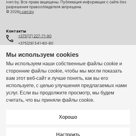
iven.by. Все права защищены. Публикация информации с сайта без
разрешения правообладателя запрещена.
© 2026
i-ven.by
Контакты
+375(17) 227-71-90
+375(29) 541-80-80
+375(25) 541-80-80
Мы используем cookies
+375(44) 541-80-80
Мы используем наши собственные файлы cookie и
сторонние файлы cookie, чтобы мы могли показать
info@i-ven.by
вам этот веб-сайт и лучше понять, как вы его
используете, с целью улучшения предлагаемых нами
услуг. Если вы продолжите просмотр, мы будем
Мы в мессенджерах:
считать, что вы приняли файлы cookie.
Режим работы:
Пн–Пт: 10:00 – 19:00
Хорошо
Настроить