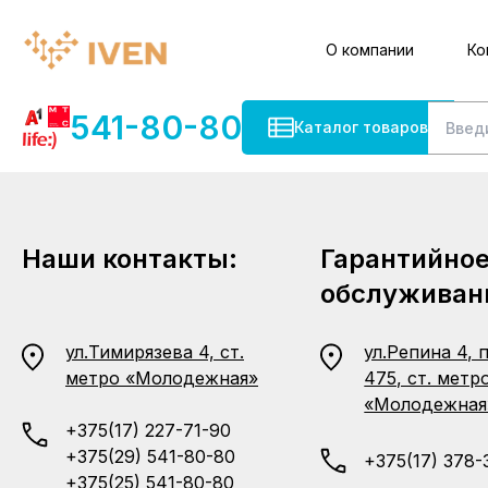
О компании
Ко
541-80-80
Каталог товаров
Наши контакты:
Гарантийно
обслуживан
ул.Тимирязева 4, ст.
ул.Репина 4, 
метро «Молодежная»
475, ст. метр
«Молодежная
+375(17) 227-71-90
+375(29) 541-80-80
+375(17) 378-
+375(25) 541-80-80