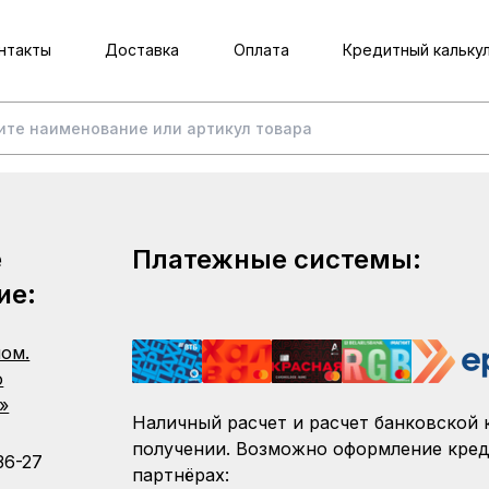
нтакты
Доставка
Оплата
Кредитный кальку
е
Платежные системы:
ие:
пом.
о
»
Наличный расчет и расчет банковской 
получении. Возможно оформление кред
36-27
партнёрах: