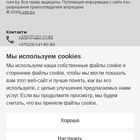
iven.by. Все права защищены. Публикация информации с сайта без
разрешения правообладателя запрещена.
© 2026
i-ven.by
Контакты
+375(17) 227-71-90
+375(29) 541-80-80
+375(25) 541-80-80
Мы используем cookies
+375(44) 541-80-80
Мы используем наши собственные файлы cookie и
сторонние файлы cookie, чтобы мы могли показать
info@i-ven.by
вам этот веб-сайт и лучше понять, как вы его
используете, с целью улучшения предлагаемых нами
услуг. Если вы продолжите просмотр, мы будем
Мы в мессенджерах:
считать, что вы приняли файлы cookie.
Режим работы:
Пн–Пт: 10:00 – 19:00
Хорошо
Настроить