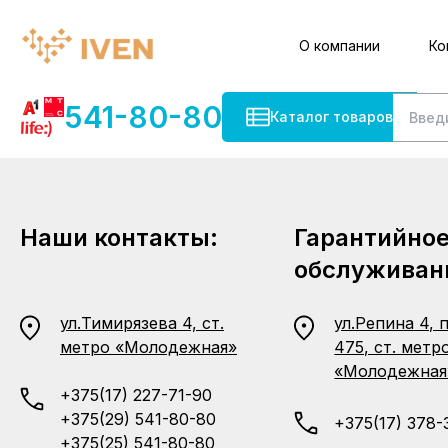
О компании
Ко
541-80-80
Каталог товаров
Наши контакты:
Гарантийно
обслуживан
ул.Тимирязева 4, ст.
ул.Репина 4, 
метро «Молодежная»
475, ст. метр
«Молодежная
+375(17) 227-71-90
+375(29) 541-80-80
+375(17) 378-
+375(25) 541-80-80