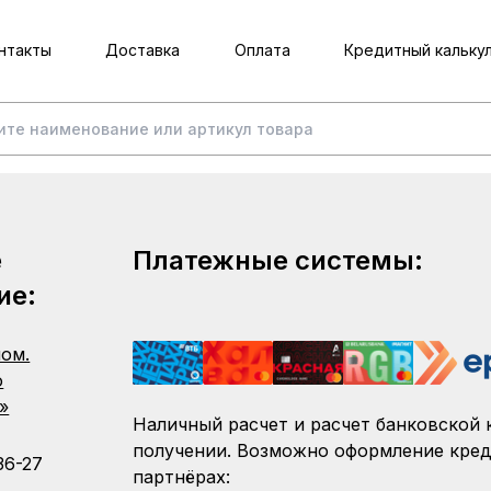
нтакты
Доставка
Оплата
Кредитный кальку
е
Платежные системы:
ие:
пом.
о
»
Наличный расчет и расчет банковской 
получении. Возможно оформление кред
36-27
партнёрах: