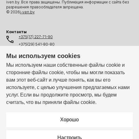
iven.by. Все права защищены. Публикация информации с сайта без
разрешения правообладателя запрещена.
© 2026
i-ven.by
Контакты
+375(17) 227-71-90
+375(29) 541-80-80
+375(25) 541-80-80
Мы используем cookies
+375(44) 541-80-80
Мы используем наши собственные файлы cookie и
сторонние файлы cookie, чтобы мы могли показать
info@i-ven.by
вам этот веб-сайт и лучше понять, как вы его
используете, с целью улучшения предлагаемых нами
услуг. Если вы продолжите просмотр, мы будем
Мы в мессенджерах:
считать, что вы приняли файлы cookie.
Режим работы:
Пн–Пт: 10:00 – 19:00
Хорошо
Настроить