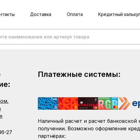
нтакты
Доставка
Оплата
Кредитный кальку
е
Платежные системы:
ие:
пом.
о
»
Наличный расчет и расчет банковской 
получении. Возможно оформление кред
36-27
партнёрах: