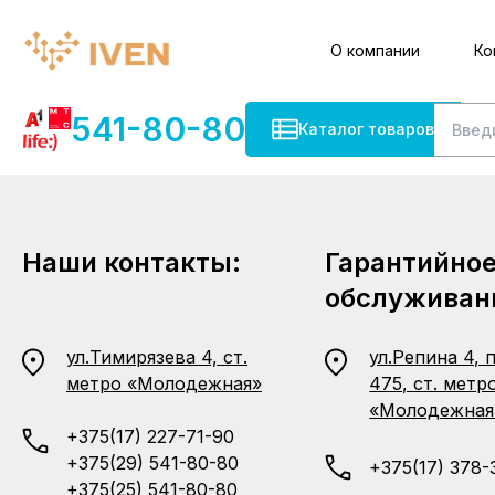
О компании
Ко
541-80-80
Каталог товаров
Наши контакты:
Гарантийно
обслуживан
ул.Тимирязева 4, ст.
ул.Репина 4, 
метро «Молодежная»
475, ст. метр
«Молодежная
+375(17) 227-71-90
+375(29) 541-80-80
+375(17) 378-
+375(25) 541-80-80