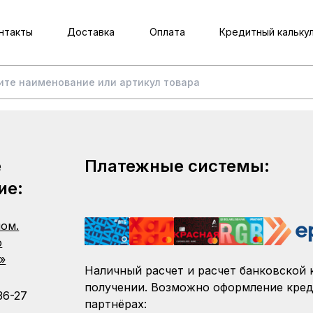
нтакты
Доставка
Оплата
Кредитный кальку
е
Платежные системы:
ие:
пом.
о
»
Наличный расчет и расчет банковской 
получении. Возможно оформление кред
36-27
партнёрах: