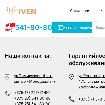
О компании
Ко
541-80-80
Каталог товаров
Наши контакты:
Гарантийно
обслуживан
ул.Тимирязева 4, ст.
ул.Репина 4, 
метро «Молодежная»
475, ст. метр
«Молодежная
+375(17) 227-71-90
+375(29) 541-80-80
+375(17) 378-
+375(25) 541-80-80