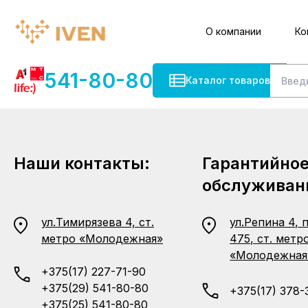
О компании
Ко
541-80-80
Каталог товаров
Наши контакты:
Гарантийно
обслуживан
ул.Тимирязева 4, ст.
ул.Репина 4, 
метро «Молодежная»
475, ст. метр
«Молодежная
+375(17) 227-71-90
+375(29) 541-80-80
+375(17) 378-
+375(25) 541-80-80