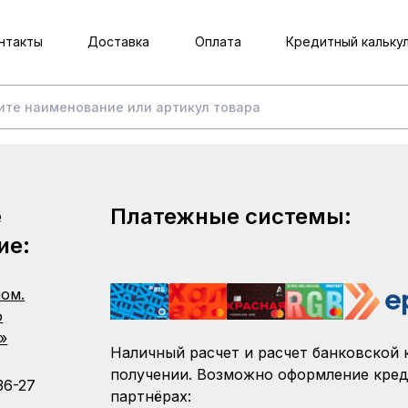
нтакты
Доставка
Оплата
Кредитный кальку
е
Платежные системы:
ие:
пом.
о
»
Наличный расчет и расчет банковской 
получении. Возможно оформление кред
36-27
партнёрах: