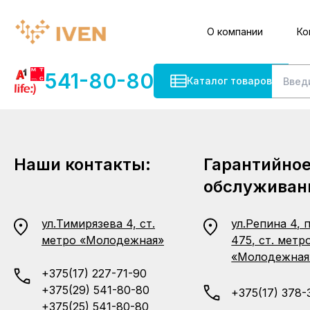
О компании
Ко
541-80-80
Каталог товаров
Наши контакты:
Гарантийно
обслуживан
ул.Тимирязева 4, ст.
ул.Репина 4, 
метро «Молодежная»
475, ст. метр
«Молодежная
+375(17) 227-71-90
+375(29) 541-80-80
+375(17) 378-
+375(25) 541-80-80