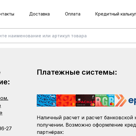
нтакты
Доставка
Оплата
Кредитный кальку
е
Платежные системы:
ие:
пом.
о
»
Наличный расчет и расчет банковской 
получении. Возможно оформление кред
36-27
партнёрах: