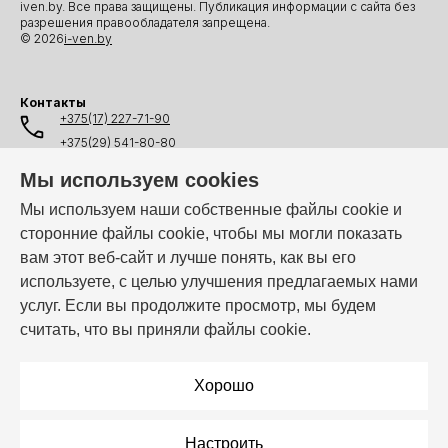
iven.by. Все права защищены. Публикация информации с сайта без
разрешения правообладателя запрещена.
© 2026
i-ven.by
Контакты
+375(17) 227-71-90
+375(29) 541-80-80
+375(25) 541-80-80
Мы используем cookies
+375(44) 541-80-80
Мы используем наши собственные файлы cookie и
сторонние файлы cookie, чтобы мы могли показать
info@i-ven.by
вам этот веб-сайт и лучше понять, как вы его
используете, с целью улучшения предлагаемых нами
услуг. Если вы продолжите просмотр, мы будем
Мы в мессенджерах:
считать, что вы приняли файлы cookie.
Режим работы:
Пн–Пт: 10:00 – 19:00
Хорошо
Настроить