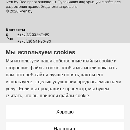
iven.by. Все права защищены. Публикация информации с сайта без
разрешения правообладателя запрещена.
© 2026
i-ven.by
Контакты
+375(17) 227-71-90
+375(29) 541-80-80
+375(25) 541-80-80
Мы используем cookies
+375(44) 541-80-80
Мы используем наши собственные файлы cookie и
сторонние файлы cookie, чтобы мы могли показать
info@i-ven.by
вам этот веб-сайт и лучше понять, как вы его
используете, с целью улучшения предлагаемых нами
услуг. Если вы продолжите просмотр, мы будем
Мы в мессенджерах:
считать, что вы приняли файлы cookie.
Режим работы:
Пн–Пт: 10:00 – 19:00
Хорошо
Настроить